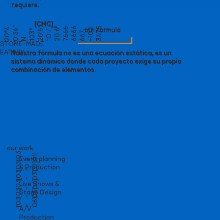
requiere.
[CMC]_
-
1
0
3
.
3
4
7
5
0
°
4
′
3
″
1
0
3
0
′
1
″
O
6
6
our formula
6
°
5
/
2
0
.
6
7
6
6
6
6
6
6
6
7
,
2
0
N
2
STOME-MADE
EATIVIY
Nuestra fórmula no es una ecuación estática, es un
sistema dinámico donde cada proyecto exige su propia
combinación de elementos.
our work
[
0
3
1
]
Event planning
-0
[
0
3
2
]
& Production
-0
[
0
3
3
]
-0
]
[
0
3
4
Live Shows &
-0
[
0
3
5
]
Stage Design
-0
[
0
3
6
]
-0
A/V
Production